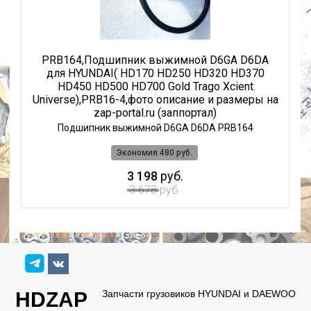
PRB164,Подшипник выжимной D6GA D6DA
0
для HYUNDAI( HD170 HD250 HD320 HD370
o
HD450 HD500 HD700 Gold Trago Xcient
 и
Universe),PRB16-4,фото описание и размеры на
zap-portal.ru (заппортал)
Подшипник выжимной D6GA D6DA PRB164
Экономия 480 руб.
3 198
руб.
3 678
руб.
HDZAP
Запчасти грузовиков HYUNDAI и DAEWOO