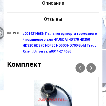
Описание
Отзывы
теги:
a0014214686
,
Пыльник суппорта тормозного
4 поршневого для HYUNDAI HD170 HD250
HD320 HD370 HD450 HD500 HD700 Gold Trago
Xcient Universe
,
a0014-214686
Комплект