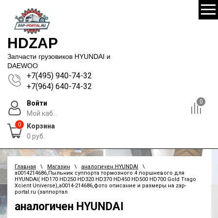
HDZAP
Запчасти грузовиков HYUNDAI и
DAEWOO
+7(495) 940-74-32
+7(964) 640-74-32
0
Войти
Мой каб...
0
Корзина
0
руб.
Главная
\
Магазин
\
аналогичен HYUNDAI
\
a0014214686,Пыльник суппорта тормозного 4 поршневого для
HYUNDAI( HD170 HD250 HD320 HD370 HD450 HD500 HD700 Gold Trago
Xcient Universe),a0014-214686,фото описание и размеры на zap-
portal.ru (заппортал
аналогичен HYUNDAI