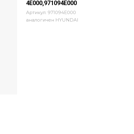
4E000,971094E000
Артикул:
971094E000
аналогичен HYUNDAI