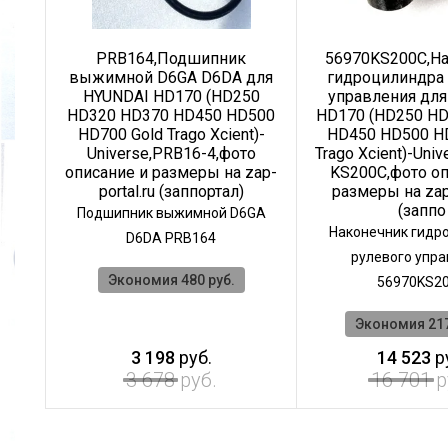
PRB164,Подшипник
56970KS200C,Н
6BR
выжимной D6GA D6DA для
гидроцилиндра
250
HYUNDAI HD170 (HD250
управления для
500
HD320 HD370 HD450 HD500
HD170 (HD250 H
)-
HD700 Gold Trago Xcient)-
HD450 HD500 H
ото
Universe,PRB16-4,фото
Trago Xcient)-Univ
zap-
описание и размеры на zap-
KS200C,фото оп
portal.ru (заппортал)
размеры на zap-
(заппо
ний
Подшипник выжимной D6GA
Наконечник гидр
D6DA PRB164
рулевого упр
Экономия 480 руб.
56970KS2
Экономия 217
3 198
руб.
14 523
р
3 678
руб.
16 701
р