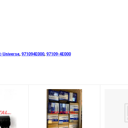
-Universe
,
971094E000
,
97109-4E000