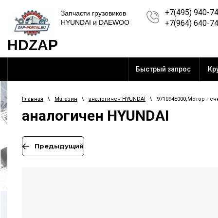
+7(495) 940-7
Запчасти грузовиков
HYUNDAI и DAEWOO
+7(964) 640-7
HDZAP
Быстрый запрос
Кр
Главная
\
Магазин
\
аналогичен HYUNDAI
\ 971094E000,Мотор печки 
аналогичен HYUNDAI
Предыдущий