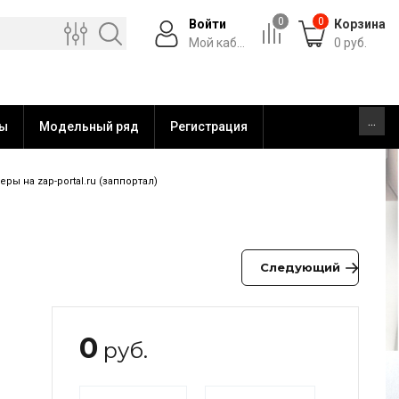
0
0
Войти
Корзина
Мой каб...
0
руб.
...
ты
Модельный ряд
Регистрация
ы на zap-portal.ru (заппортал)
Следующий
0
руб.