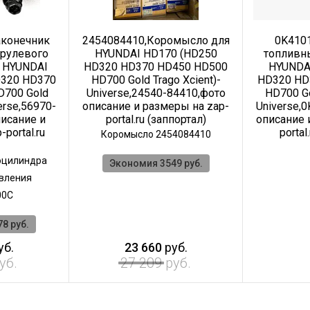
аконечник
2454084410,Коромысло для
0K410
 рулевого
HYUNDAI HD170 (HD250
топливн
 HYUNDAI
HD320 HD370 HD450 HD500
HYUNDA
D320 HD370
HD700 Gold Trago Xcient)-
HD320 HD
D700 Gold
Universe,24540-84410,фото
HD700 Go
erse,56970-
описание и размеры на zap-
Universe,
исание и
portal.ru (заппортал)
описание 
portal.ru
portal
Коромысло 2454084410
оцилиндра
Экономия 3549 руб.
авления
00C
8 руб.
уб.
23 660
руб.
уб.
27 209
руб.