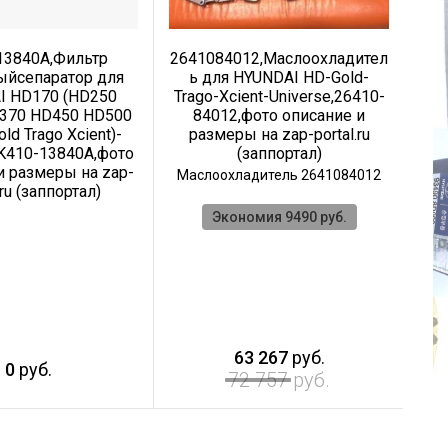
13840A,Фильтр
2641084012,Маслоохладител
ыйсепаратор для
ь для HYUNDAI HD-Gold-
ко
I HD170 (HD250
Trago-Xcient-Universe,26410-
дл
370 HD450 HD500
84012,фото описание и
HD
ld Trago Xcient)-
размеры на zap-portal.ru
H
0K410-13840A,фото
(заппортал)
Un
и размеры на zap-
оп
Маслоохладитель 2641084012
.ru (заппортал)
Са
Экономия 9490 руб.
63 267
руб.
0
руб.
72 757
руб.