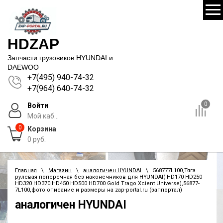
HDZAP
Запчасти грузовиков HYUNDAI и
DAEWOO
+7(495) 940-74-32
+7(964) 640-74-32
0
Войти
Мой каб...
0
Корзина
0
руб.
Главная
\
Магазин
\
аналогичен HYUNDAI
\ 568777L100,Тяга
рулевая поперечная без наконечников для HYUNDAI( HD170 HD250
HD320 HD370 HD450 HD500 HD700 Gold Trago Xcient Universe),56877-
7L100,фото описание и размеры на zap-portal.ru (заппортал)
аналогичен HYUNDAI