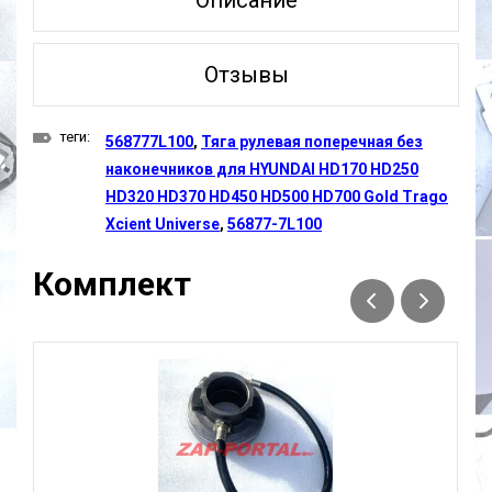
Описание
Отзывы
теги:
568777L100
,
Тяга рулевая поперечная без
наконечников для HYUNDAI HD170 HD250
HD320 HD370 HD450 HD500 HD700 Gold Trago
Xcient Universe
,
56877-7L100
Комплект