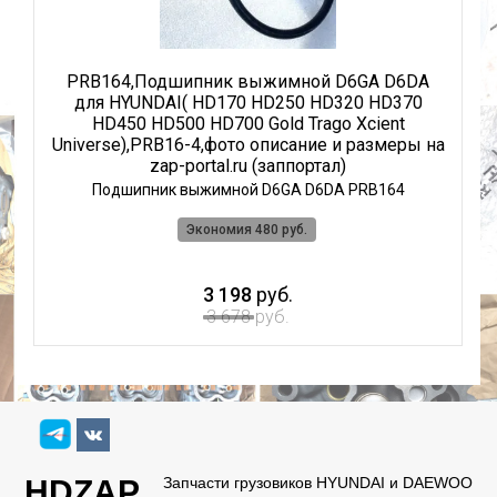
й
PRB164,Подшипник выжимной D6GA D6DA
5
для HYUNDAI( HD170 HD250 HD320 HD370
H
HD450 HD500 HD700 Gold Trago Xcient
H
Universe),PRB16-4,фото описание и размеры на
zap-portal.ru (заппортал)
Подшипник выжимной D6GA D6DA PRB164
Экономия 480 руб.
3 198
руб.
3 678
руб.
HDZAP
Запчасти грузовиков HYUNDAI и DAEWOO