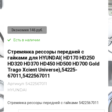
Экономия 146 руб.
Есть в наличии
Стремянка рессоры передней с
гайками для HYUNDAI( HD170 HD250
HD320 HD370 HD450 HD500 HD700 Gold
Trago Xcient Universe),54225-
67011,5422567011
Артикул:
5422567011
HYUNDAI
Стремянка рессоры передней с гайками 5422567011