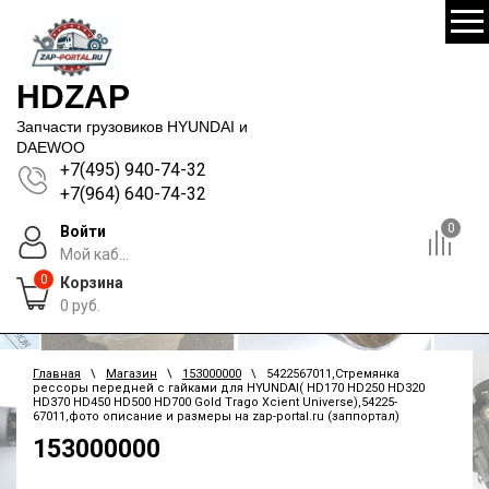
HDZAP
Запчасти грузовиков HYUNDAI и
DAEWOO
+7(495) 940-74-32
+7(964) 640-74-32
0
Войти
Мой каб...
0
Корзина
0
руб.
Главная
\
Магазин
\
153000000
\ 5422567011,Стремянка
рессоры передней с гайками для HYUNDAI( HD170 HD250 HD320
HD370 HD450 HD500 HD700 Gold Trago Xcient Universe),54225-
67011,фото описание и размеры на zap-portal.ru (заппортал)
153000000