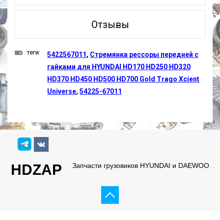
Отзывы
теги:
5422567011
,
Стремянка рессоры передней с
гайками для HYUNDAI HD170 HD250 HD320
HD370 HD450 HD500 HD700 Gold Trago Xcient
Universe
,
54225-67011
HDZAP
Запчасти грузовиков HYUNDAI и DAEWOO