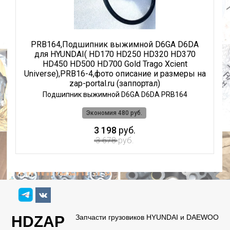
ый
PRB164,Подшипник выжимной D6GA D6DA
для HYUNDAI( HD170 HD250 HD320 HD370
(
t
HD450 HD500 HD700 Gold Trago Xcient
Universe),PRB16-4,фото описание и размеры на
zap-portal.ru (заппортал)
01
Подшипник выжимной D6GA D6DA PRB164
Экономия 480 руб.
3 198
руб.
3 678
руб.
HDZAP
Запчасти грузовиков HYUNDAI и DAEWOO