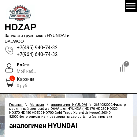
HDZAP
Запчасти грузовиков HYUNDAI и
DAEWOO
+7(495) 940-74-32
+7(964) 640-74-32
0
Войти
Мой каб...
0
Корзина
0
руб.
Главная
\
Магазин
\
аналогичен HYUNDAI
\ 2634082000,Фильтр
маслянный центрифуга D6HA для HYUNDAI( HD170 HD250 HD320
HD370 HD450 HD500 HD700 Gold Trago Xcient Universe),26340-
82000,фото описание и размеры на zap-portal.ru (заппортал)
аналогичен HYUNDAI