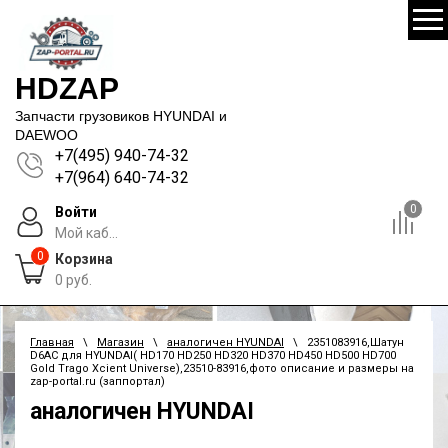
HDZAP
Запчасти грузовиков HYUNDAI и
DAEWOO
+7(495) 940-74-32
+7(964) 640-74-32
0
Войти
Мой каб...
0
Корзина
0
руб.
Главная
\
Магазин
\
аналогичен HYUNDAI
\ 2351083916,Шатун
D6AC для HYUNDAI( HD170 HD250 HD320 HD370 HD450 HD500 HD700
Gold Trago Xcient Universe),23510-83916,фото описание и размеры на
zap-portal.ru (заппортал)
аналогичен HYUNDAI