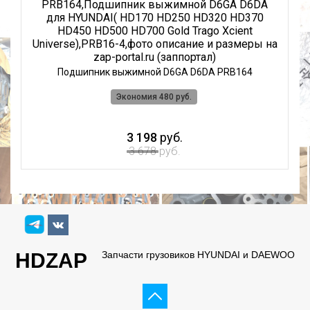
PRB164,Подшипник выжимной D6GA D6DA
0
для HYUNDAI( HD170 HD250 HD320 HD370
HD450 HD500 HD700 Gold Trago Xcient
Universe),PRB16-4,фото описание и размеры на
zap-portal.ru (заппортал)
Подшипник выжимной D6GA D6DA PRB164
Экономия 480 руб.
3 198
руб.
3 678
руб.
HDZAP
Запчасти грузовиков HYUNDAI и DAEWOO