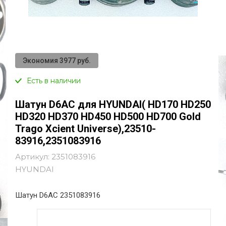
Экономия 3977 руб.
Есть в наличии
Шатун D6AC для HYUNDAI( HD170 HD250
HD320 HD370 HD450 HD500 HD700 Gold
Trago Xcient Universe),23510-
83916,2351083916
Артикул:
2351083916
HYUNDAI
Шатун D6AC 2351083916