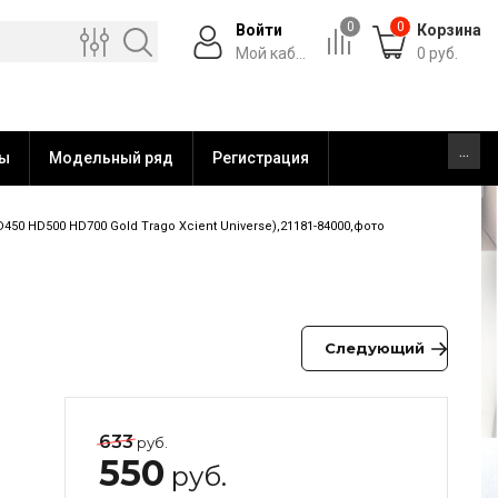
0
0
Войти
Корзина
Мой каб...
0
руб.
...
ты
Модельный ряд
Регистрация
 HD500 HD700 Gold Trago Xcient Universe),21181-84000,фото
Следующий
633
руб.
550
руб.