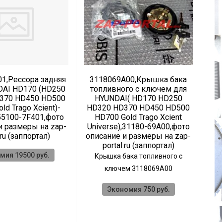
1,Рессора задняя
3118069A00,Крышка бака
DAI HD170 (HD250
топливного с ключем для
370 HD450 HD500
HYUNDAI( HD170 HD250
ld Trago Xcient)-
HD320 HD370 HD450 HD500
т
55100-7F401,фото
HD700 Gold Trago Xcient
и размеры на zap-
Universe),31180-69A00,фото
HD
.ru (заппортал)
описание и размеры на zap-
portal.ru (заппортал)
Un
о
мия 19500 руб.
Крышка бака топливного с
З
ключем 3118069A00
Экономия 750 руб.