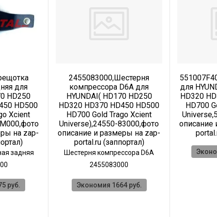
рещотка
2455083000,Шестерня
551007F40
няя для
компрессора D6A для
для HYUN
70 HD250
HYUNDAI( HD170 HD250
HD320 HD
450 HD500
HD320 HD370 HD450 HD500
HD700 Go
go Xcient
HD700 Gold Trago Xcient
Universe,
7M000,фото
Universe),24550-83000,фото
описание 
ры на zap-
описание и размеры на zap-
portal
портал)
portal.ru (заппортал)
Эконо
ная задняя
Шестерня компрессора D6A
00
2455083000
5 руб.
Экономия 1664 руб.