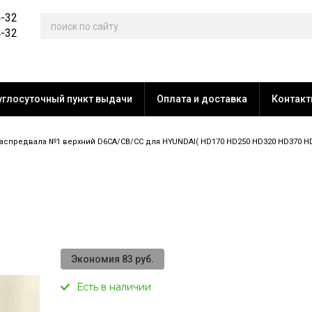
4-32
4-32
углосуточный пункт выдачи
Оплата и доставка
Контак
предвала №1 верхний D6CA/CB/CC для HYUNDAI( HD170 HD250 HD320 HD370 HD450
Экономия 83 руб.
Есть в наличии