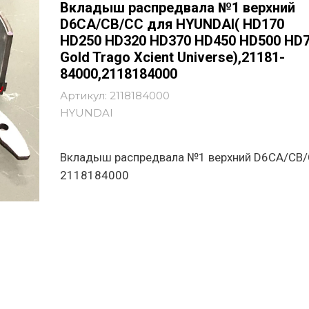
Вкладыш распредвала №1 верхний
D6CA/CB/CC для HYUNDAI( HD170
HD250 HD320 HD370 HD450 HD500 HD
Gold Trago Xcient Universe),21181-
84000,2118184000
Артикул:
2118184000
HYUNDAI
Вкладыш распредвала №1 верхний D6CA/CB
2118184000