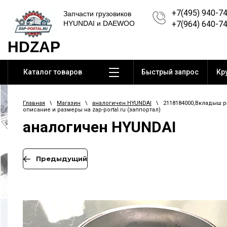
+7(495) 940-7
Запчасти грузовиков
HYUNDAI и DAEWOO
+7(964) 640-7
HDZAP
Каталог товаров
Быстрый запрос
Кр
Главная
\
Магазин
\
аналогичен HYUNDAI
\ 2118184000,Вкладыш рас
описание и размеры на zap-portal.ru (заппортал)
аналогичен HYUNDAI
Предыдущий