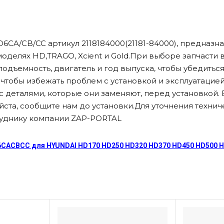
A/CB/CC артикул 2118184000(21181-84000), предназна
оделях HD,TRAGO, Xcient и Gold.При выборе запчасти
оподъемность, двигатель и год выпуска, чтобы убедить
тобы избежать проблем с установкой и эксплуатацией.
 деталями, которые они заменяют, перед установкой. 
ста, сообщите нам до установки.Для уточнения технич
руднику компании ZAP-PORTAL
CACBCC для HYUNDAI HD170 HD250 HD320 HD370 HD450 HD500 HD7