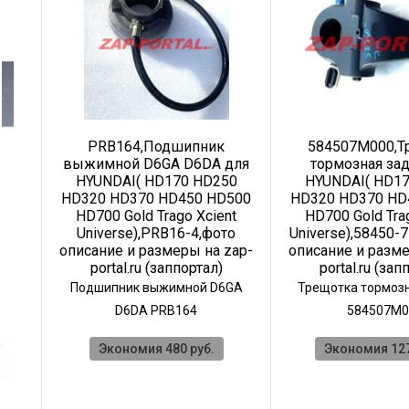
PRB164,Подшипник
584507M000,Т
и
выжимной D6GA D6DA для
тормозная зад
HYUNDAI( HD170 HD250
HYUNDAI( HD1
ля
HD320 HD370 HD450 HD500
HD320 HD370 HD
0
HD700 Gold Trago Xcient
HD700 Gold Tra
500
Universe),PRB16-4,фото
Universe),58450-
nt
описание и размеры на zap-
описание и разме
ото
portal.ru (заппортал)
portal.ru (зап
 z
Подшипник выжимной D6GA
Трещотка тормоз
ки
D6DA PRB164
584507M0
Экономия 480 руб.
Экономия 127